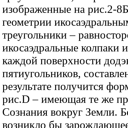
изображенные на рис.2-8Б
геометрии икосаэдральным
треугольники – равностор
икосаэдральные колпаки и
каждой поверхности додэк
пятиугольников, составлен
результате получится фор
рис.D – имеющая те же пр
Сознания вокруг Земли. Б
возникло бы зарождающеес