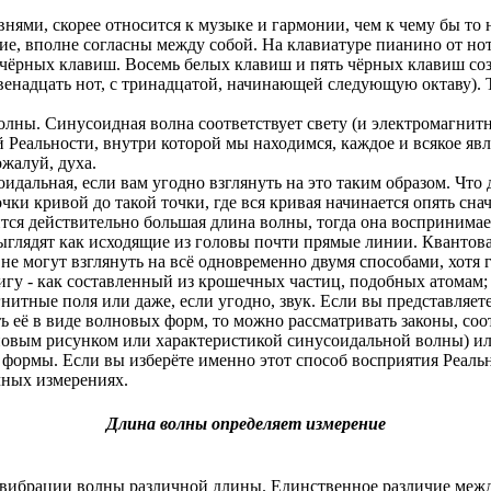
нями, скорее относится к музыке и гармонии, чем к чему бы то
ение, вполне согласны между собой. На клавиатуре пианино от но
чёрных клавиш. Восемь белых клавиш и пять чёрных клавиш созд
двенадцать нот, с тринадцатой, начинающей следующую октаву). 
волны. Синусоидная волна соответствует свету (и электромагнит
ей Реальности, внутри которой мы находимся, каждое и всякое я
жалуй, духа.
оидальная, если вам угодно взглянуть на это таким образом. Что
ки кривой до такой точки, где вся кривая начинается опять сна
тится действительно большая длина волны, тогда она воспринима
выглядят как исходящие из головы почти прямые линии. Квантова
не могут взглянуть на всё одновременно двумя способами, хотя г
игу - как составленный из крошечных частиц, подобных атомам;
итные поля или даже, если угодно, звук. Если вы представляете
ть её в виде волновых форм, то можно рассматривать законы, с
новым рисунком или характеристикой синусоидальной волны) или
е формы. Если вы изберёте именно этот способ восприятия Реаль
чных измерениях.
Длина волны определяет измерение
 вибрации волны различной длины. Единственное различие межд