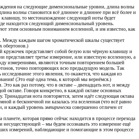
схождения на следующие дименсиональные уровни, длина волны
длина волны становится всё длиннее и длиннее при всё более и
ну клавишу, то местонахождение следующей ноты будет
 где находится следующий дименсиональный уровень.
ют этим основным пониманием вселенной, и им известно, как
и. Между каждым шагом хроматической шкалы существует
 обертонов.)
й кружочек представляет собой белую или чёрную клавишу и
 представляет третье измерение, или известную вселенную, а
ежду измерениями, являются точным повторением большей
ертонов, точно повторяющих всю предыдущую модель. Так
исследование этого явления, то окажется, что каждая из
ния! (Это ещё одна тема, к которой мы вернёмся.)
 Это как раз потому, что в октаве – двенадцать нот, и между
ой октаве. Говоря конкретно, в каждой октаве основных
ву. Тринадцатая нота повторяется, затем идёт следующая октава
мной и бесконечной ни казалась эта вселенная (что всё равно
ти, и каждый уровень
эмпирически
совершенно отличен от
а планете, которая прямо сейчас находится в процессе перехода
чти несуществующей – мы будем осознавать это измерение ещё
ысших измерений, наблюдающие и помогающие в этом процессе