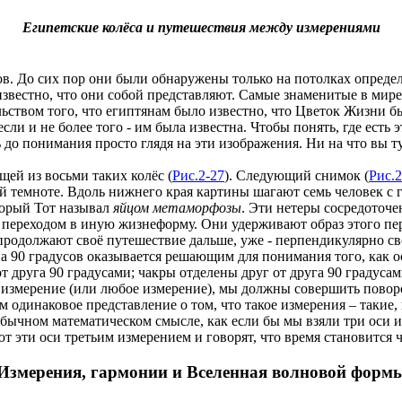
Египетские колёса и путешествия между измерениями
в. До сих пор они были обнаружены только на потолках определ
 известно, что они собой представляют. Самые знаменитые в мир
льством того, что египтянам было известно, что Цветок Жизни б
если и не более того - им была известна. Чтобы понять, где есть
 до понимания просто глядя на эти изображения. Ни на что вы ту
ей из восьми таких колёс (
Рис.2-27
). Следующий снимок (
Рис.2
ой темноте. Вдоль нижнего края картины шагают семь человек с г
торый Тот называл
яйцом метаморфозы
. Эти нетеры сосредоточ
ереходом в иную жизнеформу. Они удерживают образ этого пере
ни продолжают своё путешествие дальше, уже - перпендикулярно
 на 90 градусов оказывается решающим для понимания того, как
т друга 90 градусами; чакры отделены друг от друга 90 градусам
е измерение (или любое измерение), мы должны совершить поворо
м одинаковое представление о том, что такое измерения – такие,
обычном математическом смысле, как если бы мы взяли три оси ил
ют эти оси третьим измерением и говорят, что время становится ч
Измерения, гармонии и Вселенная волновой форм