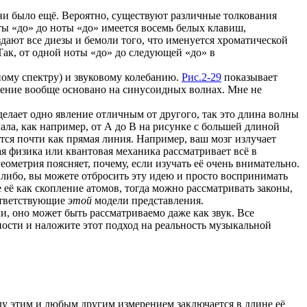
 ни было ещё. Вероятно, существуют различные толкования
ты «до» до ноты «до» имеется восемь белых клавиш,
ают все диезы и бемоли того, что именуется хроматической
Так, от одной ноты «до» до следующей «до» в
ному спектру) и звуковому колебанию.
Рис.2-29
показывает
вление вообще основано на синусоидных волнах. Мне не
 делает одно явление отличным от другого, так это длина волны
чала, как например, от А до В на рисунке с большей длиной
ется почти как прямая линия. Например, ваш мозг излучает
я физика или квантовая механика рассматривает всё в
еометрия поясняет, почему, если изучать её очень внимательно.
 либо, вы можете отбросить эту идею и просто воспринимать
 её как скопление атомов, тогда можно рассматривать законы,
оответствующие
этой
модели представления.
, оно может быть рассматриваемо даже как звук. Все
ности и наложите этот подход на реальность музыкальной
у этим и любым другим измерением заключается в длине её