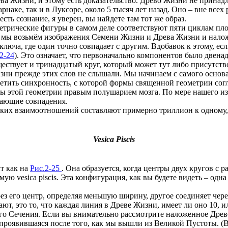
ева Жизни, и этому есть доказательство. Древо Жизни не принад
рнаке, так и в Луксоре, около 5 тысяч лет назад. Оно – вне всех
сть сознание, я уверен, вы найдете там тот же образ.
еометрические фигуры в самом деле соответствуют пяти циклам пл
 мы возьмём изображения Семени Жизни и Древа Жизни и наложи
ключа, где один точно совпадает с другим. Вдобавок к этому, е
2-24
). Это означает, что первоначально компонентов было двена
ествует и тринадцатый круг, который может тут либо присутствов
зни прежде этих слов не слышали. Мы начинаем с самого основан
заметить синхронность, с которой формы священной геометрии со
ы этой геометрии правым полушарием мозга. По мере нашего изу
вающие совпадения.
их взаимоотношений составляют примерно триллион к одному, и
Vesica Piscis
т как на
Рис.2-25
. Она образуется, когда центры двух кругов с
ую vesica piscis. Эта конфигурация, как вы будете видеть – од
ерез его центр, определяя меньшую ширину, другое соединяет чер
т, это то, что каждая линия в Древе Жизни, имеет ли оно 10, и
о Сечения. Если вы внимательно рассмотрите наложенное Древо
, проявившаяся после того, как мы вышли из Великой Пустоты. (В