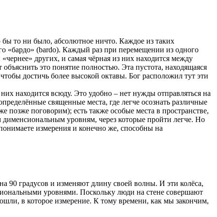
бы то ни было, абсолютное ничто. Каждое из таких
го «бардо» (bardo). Каждый раз при перемещении из одного
«чернее» других, и самая чёрная из них находится между
 объяснить это понятие полностью. Эта пустота, находящаяся
чтобы достичь более высокой октавы. Бог расположил тут эти
 них находится всюду. Это удобно – нет нужды отправляться на
 определённые священные места, где легче осознать различные
 позже поговорим); есть также особые места в пространстве,
м дименсиональным уровням, через которые пройти легче. Но
о понимаете измерения и конечно же, способны на
на 90 градусов и изменяют длину своей волны. И эти колёса,
нсиональными уровнями. Поскольку люди на стене совершают
пошли, в которое измерение. К тому времени, как мы закончим,