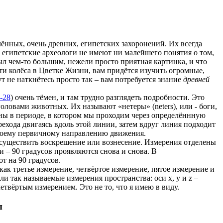
ённых, очень древних, египетских захоронений. Их всегда
е египетские археологи не имеют ни малейшего понятия о том,
ыл чем-то большим, нежели просто приятная картинка, и что
 эти колёса в Цветке Жизни, вам придётся изучить огромные,
т не наткнётесь просто так – вам потребуется знание
древней
-28
) очень тёмен, и там трудно разглядеть подробности. Это
оловами животных. Их называют «нетеры» (neters), или - боги,
ены в периоде, в котором мы проходим через определённную
хода двигаясь вдоль этой линии, затем вдруг линия подходит
 своему первичному направлению движения.
 осуществить воскрешение или вознесение. Измерения отделены
и – 90 градусов проявляются снова и снова. В
т на 90 градусов.
 как третье измерение, четвёртое измерение, пятое измерение и
и так называемые измерения пространства: оси x, y и z –
етвёртым измерением. Это не то, что я имею в виду.
ы