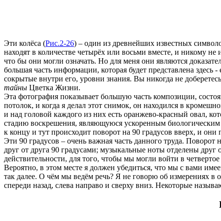
Эти колёса (
Рис.2-26
) – один из древнейших известных символо
находят в количестве четырёх или восьми вместе, и никому не
что бы они могли означать. Но для меня они являются доказате
большая часть информации, которая будет представлена здесь - 
сокрытые внутри его, уровни знания. Вы никогда не доберетесь
тайны
Цветка Жизни.
Эта фотография показывает большую часть композиции, состоящ
потолок, и когда я делал этот снимок, он находился в кромешн
и над головой каждого из них есть оранжево-красный овал, ко
стадию воскрешения, являющуюся ускоренным биологическим п
к концу и тут происходит поворот на 90 градусов вверх, и о
Эти 90 градусов – очень важная часть данного труда. Поворот
друг от друга 90 градусами; музыкальные ноты отделены друг о
действительности, для того, чтобы мы могли войти в четверто
Вероятно, в этом месте я должен убедиться, что мы с вами имее
так далее. О чём мы ведём речь? Я не говорю об измерениях в 
спереди назад, слева направо и сверху вниз. Некоторые называ