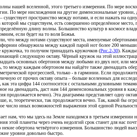
волны нашей вселенной, этого третьего измерения. По мере во
ергии. По мере нисхождения на другие дименсиональные уровни, 
о – существует пространство между нотами, и если нажать на од
 которой мы существуем, есть совершенно определённое место,
ределённую длину волны. Большинство культур в космосе владе
ним, если будет на то воля Божья.
ли, что между нотами существуют места, именуемые обертонам
лифорнии обнаружила между каждой парой нот более 200 меньших
 кружочка, то получим тринадцать кружочков (
Рис.2-30
). Кажды
инающей следующую октаву. Чёрный кружок на этой иллюстрации
енадцать основных обертонов между любыми из двух нот, или м
, то между каждым обертоном вы найдёте также двенадцать об
метрической прогрессией, только - в гармонии. Если продолжить 
ную от прочих октаву опыта – больше вселенных для исследова
, как эта цифра 144 соотносится с остальными духовными темами.
ное на двенадцать, даст нам 144 дименсиональных уровня в кажд
ссия продолжается вечно). Эта диаграмма представляет одну окта
, и, теоретически, так продолжается вечно. Так, какой бы огро
ечное число иных возможностей выражения этой единой Реальнос
ает нам, что мы здесь на Земле находимся в третьем измерении н
ения этой планеты через очень недолгий срок станет для нас по
 в некие обертона четвёртого измерения. Большинство людей в
окие уровни довольно быстро.