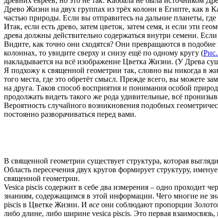
древних евреев, но это не так. Каббала не была источником Др
Древо Жизни на двух группах из трёх колонн в Египте, как в Ка
частью природы. Если вы отправитесь на дальние планеты, где е
Итак, если есть древо, затем цветок, затем семя, и если эти г
древа должны действительно содержаться внутри семени. Если
Видите, как точно они сходятся? Они превращаются в подобие 
колоннах, то увидите сверху и снизу ещё по одному кругу (
Рис.
накладывается на всё изображение Цветка Жизни. (У Древа сущ
Я подхожу к священной геометрии так, словно вы никогда в жи
того места, где это обретёт смысл. Прежде всего, вы можете 
на друга. Таков способ восприятия и понимания особой природ
продолжать видеть такого же рода удивительные, всё пронизы
Вероятность случайного возникновения подобных геометрическ
постоянно разворачиваться перед вами.
В священной геометрии существует структура, которая выгляди
Область пересечения двух кругов формирует структуру, именуем
священной геометрии.
Vesica piscis содержит в себе два измерения – одно проходит ч
знаниям, содержащимся в этой информации. Чего многие не знаю
piscis в Цветке Жизни. И
все
они соблюдают пропорции Золотог
либо длине, либо ширине vesica piscis. Это первая взаимосвязь