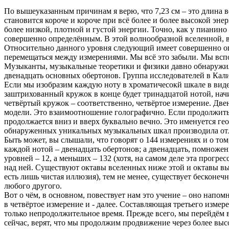
По вышеуказанным причинам я верю, что 7,23 см – это длина 
становится короче и короче при всё более и более высокой эн
более низкой, плотной и густой энергии. Точно, как у пианин
совершенно определённым. В этой волнообразной вселенной, в
Относительно данного уровня следующий имеет совершенно оп
перемещаться между измерениями. Мы всё это забыли. Мы вспом
Музыканты, музыкальные теоретики и физики давно обнаружи
двенадцать основных обертонов. Группа исследователей в Ка
Если мы изобразим каждую ноту в хроматичесокй шкале в виде
заштрихованный кружок в конце будет тринадцатой нотой, нач
четвёртый кружок – соответственно, четвёртое измерение. Дв
модели. Это взаимоотношение голографично. Если продолжить
продолжается вниз и вверх буквально вечно. Это именуется гео
обнаруженных уникальных музыкальных шкал производила отлич
Быть может, вы слышали, что говорят о 144 измерениях и о том
каждой нотой – двенадцать обертонов; а двенадцать, помножен
уровней – 12, а меньших – 132 (хотя, на самом деле эта прогре
над ней. Существуют октавы вселенных ниже этой и октавы выше
есть лишь чистая иллюзия), тем не менее, существует бескон
любого другого.
Вот о чём, в основном, повествует нам это учение – оно напомн
в четвёртое измерение и - далее. Составляющая третьего измер
только непродолжительное время. Прежде всего, мы перейдём
сейчас, верят, что мы продолжим продвижение через более выс