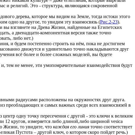
лежит никакой культуре – даже египтянам, которые вырезали
 рас и религий. Это - структура, являющаяся сокровенной
одового дерева, которое мы видим на Земле, тогда истоки этого
м одно на другое, то увидим эту взаимосвязь (
Рис.2-23
).
сли вы взглянете на Древа Жизни, найденные на Египетских
дцать, а двенадцати-компонентная версия также точно
ать, либо нет.)
ия, и будем постепенно строить на нём, пока не достигнем
гласованно движутся и удивительно точно накладываются друг
чения всё более и более сложных моделей, вы будете
, тем не менее, эти умопомрачительные взаимодействия будут
 равными радиусами расположены на окружностях друг друга.
на из преобладающих и самых важных среди всех взаимосвязей в
ез центр одну точку пересечения с другой - это ключи к великим
ли 12 кругов, измеряется либо длиной,либо шириной vesica
 Жизни, то увидите, что
каждая его линия
точно соответствует
еликая Пустота – другой ключ, о котором скоро пойдет речь.)