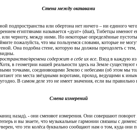
Стена между октавами
й подпространства или обертона нет ничего – ни единого чего 
рением египтянами называется «дуат» (duat), Тибетцы именют е
, или черноту, между ними. Но некоторые определённые пустоты 
мите пожалуйста, что мы пользуемся словами, которые не могут
ной. Она подобна стене, которую вы должны преодолеть с тем, 
евидны.
ространстве/времени содержит в себе их все
. Вход в каждую из
. Хотя, в геометрии нашей реальности здесь на Земле существуют
выми точками, соединяющими Землю с небесами (об этом мы тоже
считают эти места звёздными воротами, проход, ведущими к ины
а угодно. В самом деле это не имеет значения, если вы правильн
Смена измерений
раниц назад), - они сменяют измерения. Они совершают поворот 
теперь и вы знаете, что музыкальные гармонии связаны с диме
уверен, что эти колёса буквально сообщают нам о том, куда они 