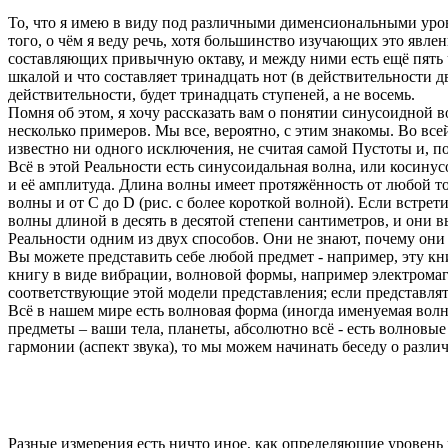
То, что я имею в виду под различными дименсиональными уров
того, о чём я веду речь, хотя большинство изучающих это явл
составляющих привычную октаву, и между ними есть ещё пять 
шкалой и что составляет тринадцать нот (в действительности 
действительности, будет тринадцать ступеней, а не восемь.
Помня об этом, я хочу рассказать вам о понятии синусоидной 
несколько примеров. Мы все, вероятно, с этим знакомы. Во вс
известно ни одного исключения, не считая самой Пустоты и, по
Всё в этой Реальности есть синусоидальная волна, или косинус
и её амплитуда. Длина волны имеет протяжённость от любой точ
волны и от С до D (рис. с более короткой волной). Если встре
волны длиной в десять в десятой степени сантиметров, и они 
Реальности одним из двух способов. Они не знают, почему они 
Вы можете представить себе любой предмет - например, эту кн
книгу в виде вибрации, волновой формы, например электромагн
соответствующие этой модели представления; если представля
Всё в нашем мире есть волновая форма (иногда именуемая вол
предметы – ваши тела, планеты, абсолютно всё - есть волновы
гармонии (аспект звука), то мы можем начинать беседу о разли
Разные измерения есть ничто иное, как определяющие уровень