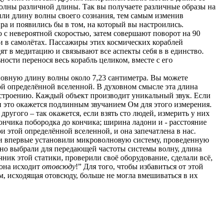
олны различной длины. Так вы получаете различные образы на
или длину волны своего сознания, тем самым изменив
ира и появились бы в том, на который вы настроились.
о с невероятной скоростью, затем совершают поворот на 90
ами в самолётах. Пассажиры этих космических кораблей
ят в медитацию и связывают все аспекты себя в в единство.
ности перенося весь корабль целиком, вместе с его
сновную длину волны около 7,23 сантиметра. Вы можете
ой определённой вселенной. В духовном смысле эта длина
у строению. Каждый объект производит уникальный звук. Если
 и это окажется подлинным звучанием Ом для этого измерения.
ругого – так окажется, если взять сто людей, измерить у них
кончика побородка до кончика; ширина ладони и - расстояние
 этой определённой вселенной, и она запечатлена в нас.
они впервые установили микроволновую систему, проведенную
йно выбрали для передающей частоты системы волну, длина
ник этой статики, проверили своё оборудование, сделали всё,
 она исходит
отовсюду
!” Для того, чтобы избавиться от этой
см, исходящая отовсюду, больше не могла вмешиваться в их