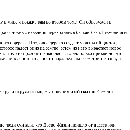
ду в мире я покажу вам во втором томе. Он обнаружен в
. Два основных названия переводились бы как Язык Безмолвия и
дового дерева. Плодовое дерево создает маленький цветок,
оторое падает вниз на землю; затем из него вырастает новое
 видите, это проходит мимо нас. Это настолько привычно, что
 жизни в действительности параллельны геометрии жизни, и
эти круги окружностью, мы получим изображение Семени
гие люди считали, что Древо Жизни пришло от иудеев или