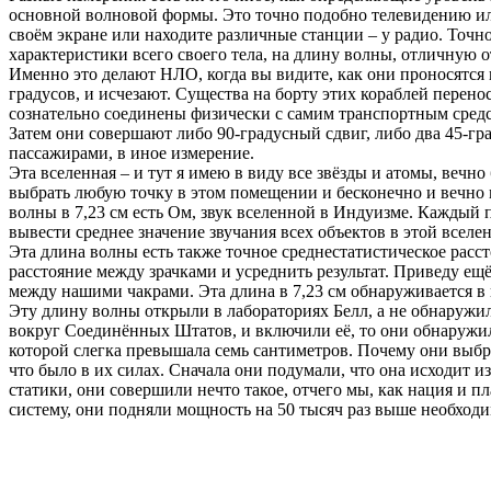
основной волновой формы. Это точно подобно телевидению ил
своём экране или находите различные станции – у радио. Точн
характеристики всего своего тела, на длину волны, отличную о
Именно это делают НЛО, когда вы видите, как они проносятся в
градусов, и исчезают. Существа на борту этих кораблей перено
сознательно соединены физически с самим транспортным средст
Затем они совершают либо 90-градусный сдвиг, либо два 45-гра
пассажирами, в иное измерение.
Эта вселенная – и тут я имею в виду все звёзды и атомы, веч
выбрать любую точку в этом помещении и бесконечно и вечно п
волны в 7,23 см есть Ом, звук вселенной в Индуизме. Каждый
вывести среднее значение звучания всех объектов в этой вселе
Эта длина волны есть также точное среднестатистическое расст
расстояние между зрачками и усреднить результат. Приведу ещё
между нашими чакрами. Эта длина в 7,23 см обнаруживается в 
Эту длину волны открыли в лабораториях Белл, а не обнаружи
вокруг Соединённых Штатов, и включили её, то они обнаружил
которой слегка превышала семь сантиметров. Почему они выбра
что было в их силах. Сначала они подумали, что она исходит из
статики, они совершили нечто такое, отчего мы, как нация и пл
систему, они подняли мощность на 50 тысяч раз выше необходи