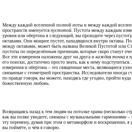
Между каждой вселенной полной ноты и между каждой вселенно
пространств именуется
пустотой
. Пустота между каждым изме
уровня или обертона в следующий, вы проходите через пустоту
октавами. Они мощнее пустот, находящихся внутри октавы. Пой
между октавами, может быть названа Великой Пустотой или Сте
пустоты по определённым причинам, которые скоро станут оч
Все эти измерения наложены друг на друга и
каждая точка в п
его поиски, достаточно просто знать, как к нему подступиться
измерения и обертона – это священные места, являющиеся узло
связанные с геометрией пространства. Исследователи иногда 
по правде говоря, вы можете, находясь где угодно, пройти куд
божественную любовь.
Возвращаясь назад к тем людям на потолке храма (несколько ст
как вы позже увидите, связаны с музыкальными гармониями – 
эту перемену, думая при этом о метаморфозе и воскрешении, я 
вы поймёте, о чём я говорю.