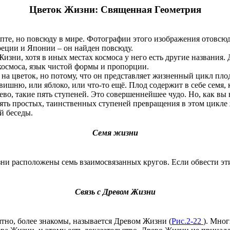
Цветок Жизни: Священная Геометрия
ипте, но повсюду в мире. Фотографии этого изображения отовсю
реции и Японии – он найден повсюду.
Жизни, хотя в иных местах космоса у него есть другие названия
космоса, язык чистой формы и пропорции.
 на цветок, но потому, что он представляет жизненный цикл пло
ишню, или яблоко, или что-то ещё. Плод содержит в себе семя, к
ерево, такие пять ступеней. Это совершеннейшее чудо. Но, как вы
Пять простых, таинственных ступеней превращения в этом цикле
й беседы.
Семя жизни
изни расположены семь взаимосвязанных кругов. Если обвести 
Связь с Древом Жизни
ятно, более знакомы, называется Древом Жизни (
Рис.2-22
). Мно