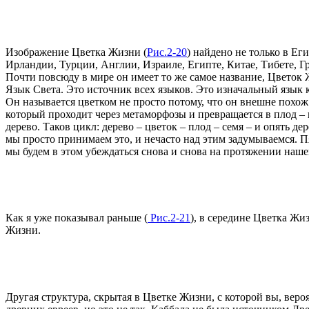
Изображение Цветка Жизни (
Рис.2-20
) найдено не только в Ег
Ирландии, Турции, Англии, Израиле, Египте, Китае, Тибете, Г
Почти повсюду в мире он имеет то же самое название, Цветок 
Язык Света. Это источник всех языков. Это изначальный язык 
Он называется цветком не просто потому, что он внешне похож
который проходит через метаморфозы и превращается в плод – в
дерево. Таков цикл: дерево – цветок – плод – семя – и опять д
мы просто принимаем это, и нечасто над этим задумываемся. 
мы будем в этом убеждаться снова и снова на протяжении наше
Как я уже показывал раньше (
Рис.2-21
), в середине Цветка Ж
Жизни.
Другая структура, скрытая в Цветке Жизни, с которой вы, веро