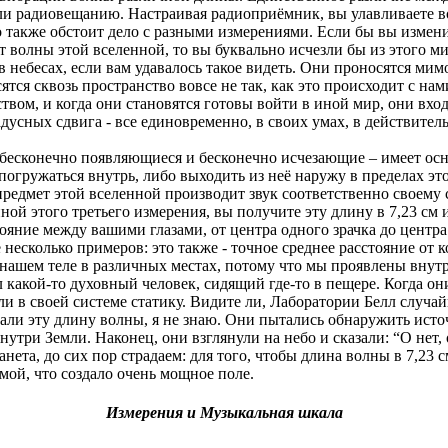
и радиовещанию. Настраивая радиоприёмник, вы улавливаете в
о также обстоит дело с разными измерениями. Если бы вы измен
т волны этой вселенной, то вы буквально исчезли бы из этого м
 небесах, если вам удавалось такое видеть. Они проносятся мим
сятся сквозь пространство вовсе не так, как это происходит с н
вом, и когда они становятся готовы войти в иной мир, они вход
дусных сдвига - все единовременно, в своих умах, в действитель
но бесконечно появляющиеся и бесконечно исчезающие – имеет о
огружаться внутрь, либо выходить из неё наружу в пределах эт
 предмет этой вселенной производит звук соответственно своем
нной этого третьего измерения, вы получите эту длину в 7,23 см
ояние между вашими глазами, от центра одного зрачка до центра д
 несколько примеров: это также - точное среднее расстояние от 
нашем теле в различных местах, потому что мы проявлены внутри
л какой-то духовный человек, сидящий где-то в пещере. Когда 
и в своей системе статику. Видите ли, Лаборатории Белл случа
ли эту длину волны, я не знаю. Они пытались обнаружить источ
нутри Земли. Наконец, они взглянули на небо и сказали: “О нет,
анета, до сих пор страдаем: для того, чтобы длина волны в 7,23 
мой, что создало очень мощное поле.
Измерения и Музыкальная шкала