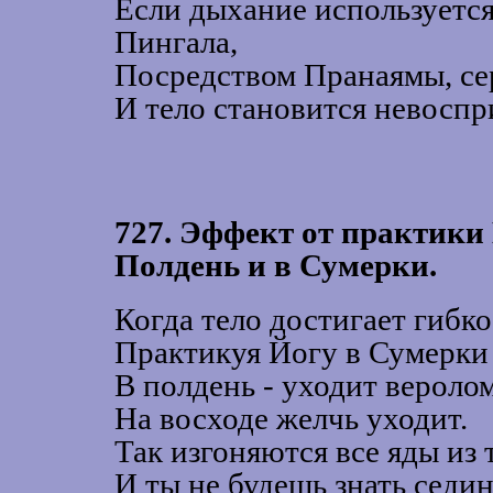
Если дыхание используетс
Пингала,
Посредством Пранаямы, се
И тело становится невосп
727. Эффект от практики 
Полдень и в Сумерки.
Когда тело достигает гибко
Практикуя Йогу в Сумерки 
В полдень - уходит вероло
На восходе желчь уходит.
Так изгоняются все яды из 
И ты не будешь знать седи