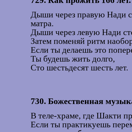
729. Как прожить 166 лет.
Дыши через правую Нади с
матра.
Дыши через левую Нади сто
Затем поменяй ритм наобор
Если ты делаешь это попер
Ты будешь жить долго,
Сто шестьдесят шесть лет.
730. Божественная музык
В теле-храме, где Шакти п
Если ты практикуешь пере