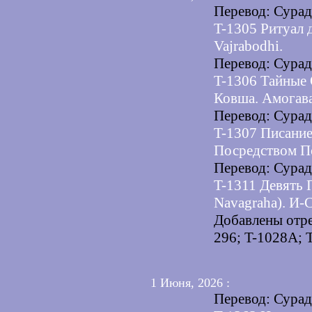
Перевод: Сура
T-1305 Ритуал 
Vajrabodhi.
Перевод: Сура
T-1306 Тайные
Ковша. Амогав
Перевод: Сура
T-1307 Писани
Посредством П
Перевод: Сура
T-1311 Девять 
Navagraha). И-
Добавлены отре
296; T-1028A; 
1 Июня, 2026 :
Перевод: Сура