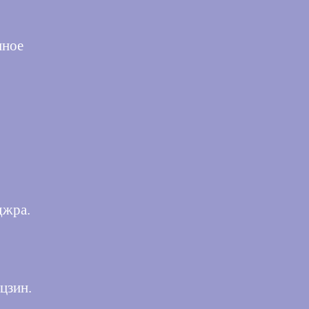
нное
джра.
цзин.