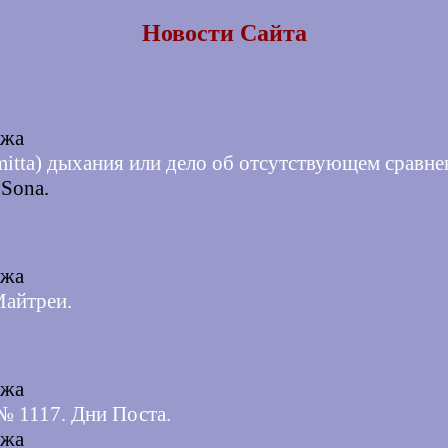
Новости Сайта
джа
imitta) дыхания или дело об отсутствующем сравне
 Sona.
джа
Майтреи.
джа
№ 1117. Дни Поста.
джа