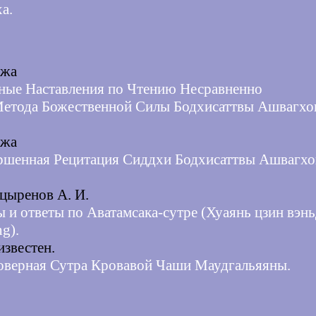
а.
джа
ьные Наставления по Чтению Несравненно
Метода Божественной Силы Бодхисаттвы Ашвагхо
джа
ршенная Рецитация Сиддхи Бодхисаттвы Ашвагх
цыренов А. И.
 и ответы по Аватамсака-сутре (Хуаянь цзин вэнь
g).
известен.
оверная Сутра Кровавой Чаши Маудгальяяны.