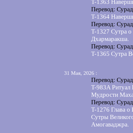
T-1363 Наверш
Перевод: Сура
T-1364 Наверш
Перевод: Сура
T-1327 Сутра о
Дхармаракша.
Перевод: Сура
T-1365 Сутра В
31 Мая, 2026 :
Перевод: Сура
T-983A Ритуал
Мудрости Маха
Перевод: Сура
T-1276 Глава о
Сутры Великог
Амогаваджра.