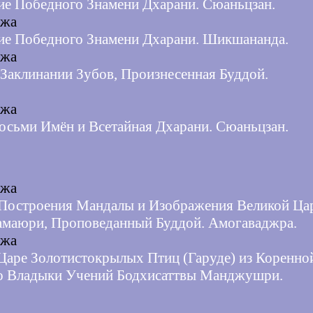
ие Победного Знамени Дхарани. Сюаньцзан.
джа
ие Победного Знамени Дхарани. Шикшананда.
джа
 Заклинании Зубов, Произнесенная Буддой.
джа
осьми Имён и Всетайная Дхарани. Сюаньцзан.
джа
 Построения Мандалы и Изображения Великой Ц
маюри, Проповеданный Буддой. Амогаваджра.
джа
 Царе Золотистокрылых Птиц (Гаруде) из Коренно
о Владыки Учений Бодхисаттвы Манджушри.