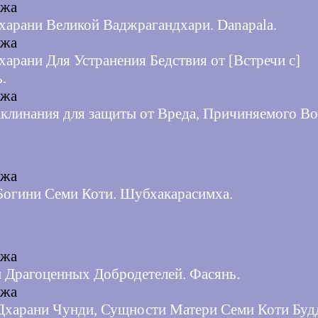
джа
харани Великой Ваджрагандхари. Danapala.
джа
харани Для Устранения Бедствия от [Встречи с]
.
джа
аклинания для защиты от Вреда, Причиняемого В
джа
Богини Семи Коти. Шубхакарасимха.
джа
 Драгоценных Добродетелей. Фасянь.
джа
Дхарани Чунди, Сущности Матери Семи Коти Буд