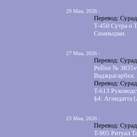
29 Мая, 2026 :
Перевод: Сура
T-450 Сутра о 
Сюаньцзан.
27 Мая, 2026 :
Перевод: Сура
Pelliot № 3835
Ваджрагарбхи.
Перевод: Сура
T-613 Руковод
§4: Агнидатта (
23 Мая, 2026 :
Перевод: Сура
T-905 Ритуал Т