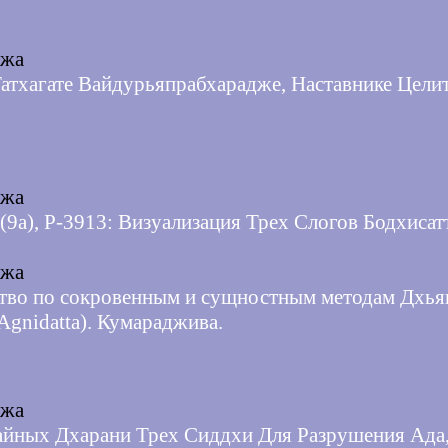
джа
Татхагате Вайдурьяпрабхарадже, Наставнике Целит
джа
v(9a), P-3913: Визуализация Трех Слогов Бодхиса
джа
ство по сокровенным и сущностным методам Дхья
Agnidatta). Кумараджива.
джа
айных Дхарани Трех Сиддхи Для Разрушения Ада