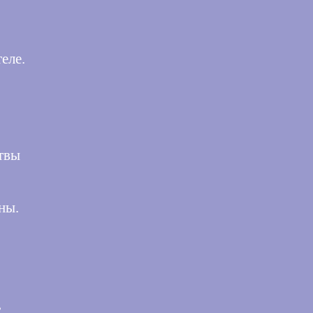
еле.
ттвы
ны.
,