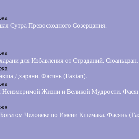
джа
ая Сутра Превосходного Созерцания.
джа
харани для Избавления от Страданий. Сюаньцзан.
джа
акша Дхарани. Фасянь (Faxian).
джа
и Неизмеримой Жизни и Великой Мудрости. Фася
джа
 Богатом Человеке по Имени Кшемака. Фасянь (Fax