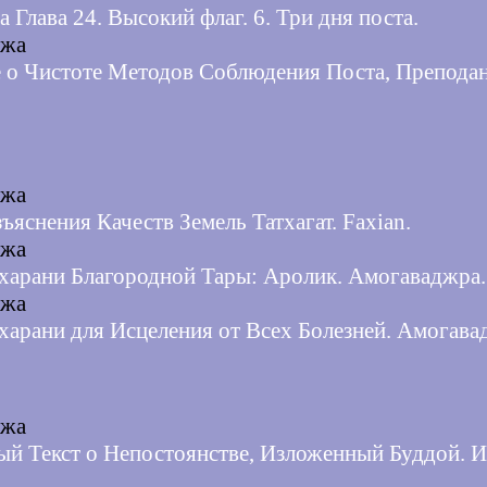
a Глава 24. Высокий флаг. 6. Три дня поста.
джа
 о Чистоте Методов Соблюдения Поста, Препода
джа
ъяснения Качеств Земель Татхагат. Faxian.
джа
харани Благородной Тары: Аролик. Амогаваджра.
джа
харани для Исцеления от Всех Болезней. Амогава
джа
й Текст о Непостоянстве, Изложенный Буддой. И