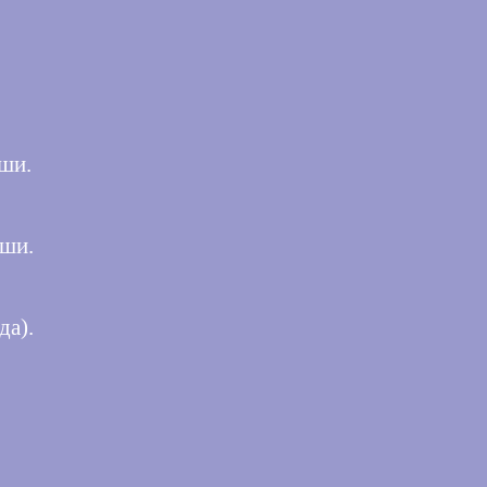
ши.
оши.
да).