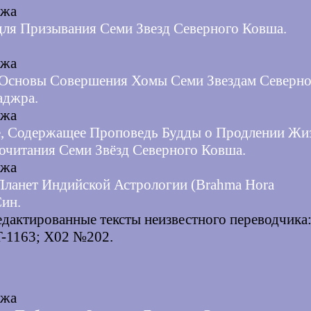
джа
для Призывания Семи Звезд Северного Ковша.
джа
 Основы Совершения Хомы Семи Звездам Северно
аджра.
джа
е, Содержащее Проповедь Будды о Продлении Жи
очитания Семи Звёзд Северного Ковша.
джа
Планет Индийской Астрологии (Brahma Hora
Cин.
дактированные тексты неизвестного переводчика:
T-1163; X02 №202.
джа